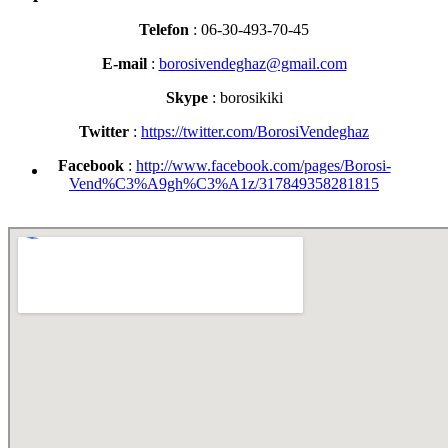
Telefon
: 06-30-493-70-45
E-mail
:
borosivendeghaz@gmail.com
Skype
: borosikiki
Twitter
:
https://twitter.com/BorosiVendeghaz
Facebook
:
http://www.facebook.com/pages/Borosi-
Vend%C3%A9gh%C3%A1z/317849358281815